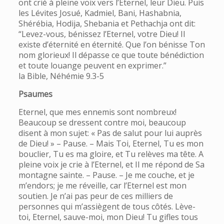
ont crié à pleine voix vers l’Eternel, leur Dieu. Puis
les Lévites Josué, Kadmiel, Bani, Hashabnia,
Shérébia, Hodija, Shebania et Pethachja ont dit:
“Levez-vous, bénissez l’Eternel, votre Dieu! Il
existe d’éternité en éternité. Que l’on bénisse Ton
nom glorieux! Il dépasse ce que toute bénédiction
et toute louange peuvent en exprimer.”
la Bible, Néhémie 9.3-5
Psaumes
Eternel, que mes ennemis sont nombreux!
Beaucoup se dressent contre moi, beaucoup
disent à mon sujet: « Pas de salut pour lui auprès
de Dieu! » – Pause. – Mais Toi, Eternel, Tu es mon
bouclier, Tu es ma gloire, et Tu relèves ma tête. A
pleine voix je crie à l’Eternel, et Il me répond de Sa
montagne sainte. – Pause. – Je me couche, et je
m’endors; je me réveille, car l’Eternel est mon
soutien. Je n’ai pas peur de ces milliers de
personnes qui m’assiègent de tous côtés. Lève-
toi, Eternel, sauve-moi, mon Dieu! Tu gifles tous