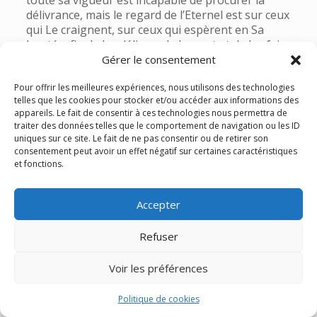
toute sa vigueur est incapable de procurer la
délivrance, mais le regard de l’Eternel est sur ceux
qui Le craignent, sur ceux qui espèrent en Sa
bonté, afin de les délivrer de la mort et de les faire
vivre, même en temps de famine. Nous espérons
Gérer le consentement
en l’Eternel: notre secours et notre bouclier, c’est
Pour offrir les meilleures expériences, nous utilisons des technologies
Lui. Oui, c’est en Lui que notre coeur se réjouit,
telles que les cookies pour stocker et/ou accéder aux informations des
c’est en Son saint nom que nous avons confiance.
appareils. Le fait de consentir à ces technologies nous permettra de
Eternel, que Ta grâce soit sur nous lorsque nous
traiter des données telles que le comportement de navigation ou les ID
espérons en Toi!
uniques sur ce site. Le fait de ne pas consentir ou de retirer son
la Bible, Psaume 33.17-22 (2x)
consentement peut avoir un effet négatif sur certaines caractéristiques
et fonctions.
Eternel, Ta bonté s’élève jusqu’au ciel, Ta fidélité
atteint les nuages. Ta justice est aussi haute que
les montagnes de Dieu, Tes jugements sont
Accepter
profonds comme le grand océan. Eternel, Tu
secours les hommes et les bêtes. Combien Ta
Refuser
bonté est précieuse, ô Dieu! A l’ombre de Tes
ailes les hommes cherchent un refuge. Ils se
Voir les préférences
rassasient de l’abondance de Ta maison, et Tu les
fais boire au torrent de Tes délices, car c’est
Politique de cookies
auprès de Toi qu’est la source de la vie, et c’est