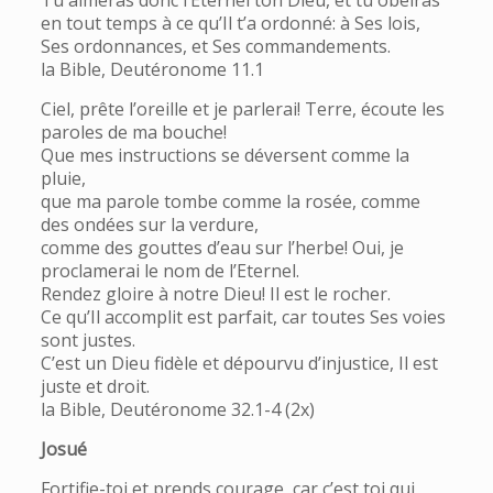
Tu aimeras donc l’Eternel ton Dieu, et tu obéiras
en tout temps à ce qu’Il t’a ordonné: à Ses lois,
Ses ordonnances, et Ses commandements.
la Bible, Deutéronome 11.1
Ciel, prête l’oreille et je parlerai! Terre, écoute les
paroles de ma bouche!
Que mes instructions se déversent comme la
pluie,
que ma parole tombe comme la rosée, comme
des ondées sur la verdure,
comme des gouttes d’eau sur l’herbe! Oui, je
proclamerai le nom de l’Eternel.
Rendez gloire à notre Dieu! Il est le rocher.
Ce qu’Il accomplit est parfait, car toutes Ses voies
sont justes.
C’est un Dieu fidèle et dépourvu d’injustice, Il est
juste et droit.
la Bible, Deutéronome 32.1-4 (2x)
Josué
Fortifie-toi et prends courage, car c’est toi qui