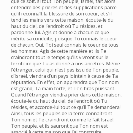
que ce soit, si tout Ton peuple, Israël, fait alors
entendre des prières et des supplications parce
qu’il reconnaît la blessure de son coeur, et s’il
tend les mains vers cette maison, écoute-le du
haut du ciel, de l’endroit où Tu résides, et
pardonne-lui. Agis et donne à chacun ce que
mérite sa conduite, puisque Tu connais le coeur
de chacun. Oui, Toi seul connais le coeur de tous
les hommes. Agis de cette manière et ils Te
craindront tout le temps qu’ils vivront sur le
territoire que Tu as donné à nos ancêtres. Même
l’étranger, celui qui n’est pas issu de Ton peuple,
d’Israël, viendra d’un pays lointain à cause de Ta
réputation. En effet, on apprendra que Ton nom
est grand, Ta main forte, et Ton bras puissant.
Quand l’étranger viendra prier dans cette maison,
écoute-le du haut du ciel, de l’endroit où Tu
résides, et accorde-lui tout ce qu’il Te demandera!
Ainsi, tous les peuples de la terre connaîtront
Ton nom et Te craindront comme le fait Israël,
Ton peuple, et ils sauront que Ton nom est
associé à cette maison que j’ai construite.