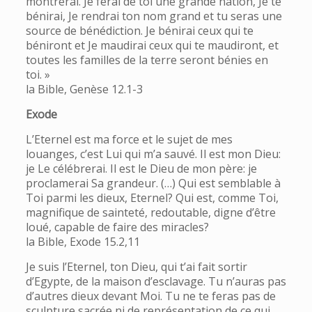
montrerai. Je ferai de toi une grande nation, Je te
bénirai, Je rendrai ton nom grand et tu seras une
source de bénédiction. Je bénirai ceux qui te
béniront et Je maudirai ceux qui te maudiront, et
toutes les familles de la terre seront bénies en
toi. »
la Bible, Genèse 12.1-3
Exode
L’Eternel est ma force et le sujet de mes
louanges, c’est Lui qui m’a sauvé. Il est mon Dieu:
je Le célébrerai. Il est le Dieu de mon père: je
proclamerai Sa grandeur. (…) Qui est semblable à
Toi parmi les dieux, Eternel? Qui est, comme Toi,
magnifique de sainteté, redoutable, digne d’être
loué, capable de faire des miracles?
la Bible, Exode 15.2,11
Je suis l’Eternel, ton Dieu, qui t’ai fait sortir
d’Egypte, de la maison d’esclavage. Tu n’auras pas
d’autres dieux devant Moi. Tu ne te feras pas de
sculpture sacrée ni de représentation de ce qui