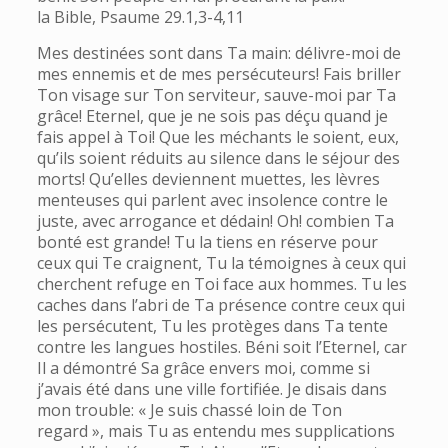
la Bible, Psaume 29.1,3-4,11
Mes destinées sont dans Ta main: délivre-moi de
mes ennemis et de mes persécuteurs! Fais briller
Ton visage sur Ton serviteur, sauve-moi par Ta
grâce! Eternel, que je ne sois pas déçu quand je
fais appel à Toi! Que les méchants le soient, eux,
qu’ils soient réduits au silence dans le séjour des
morts! Qu’elles deviennent muettes, les lèvres
menteuses qui parlent avec insolence contre le
juste, avec arrogance et dédain! Oh! combien Ta
bonté est grande! Tu la tiens en réserve pour
ceux qui Te craignent, Tu la témoignes à ceux qui
cherchent refuge en Toi face aux hommes. Tu les
caches dans l’abri de Ta présence contre ceux qui
les persécutent, Tu les protèges dans Ta tente
contre les langues hostiles. Béni soit l’Eternel, car
Il a démontré Sa grâce envers moi, comme si
j’avais été dans une ville fortifiée. Je disais dans
mon trouble: « Je suis chassé loin de Ton
regard », mais Tu as entendu mes supplications