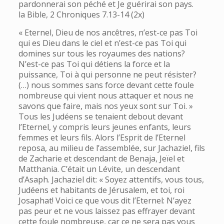
pardonnerai son péché et Je guérirai son pays.
la Bible, 2 Chroniques 7.13-14 (2x)
« Eternel, Dieu de nos ancêtres, n’est-ce pas Toi
qui es Dieu dans le ciel et n’est-ce pas Toi qui
domines sur tous les royaumes des nations?
N’est-ce pas Toi qui détiens la force et la
puissance, Toi à qui personne ne peut résister?
(…) nous sommes sans force devant cette foule
nombreuse qui vient nous attaquer et nous ne
savons que faire, mais nos yeux sont sur Toi. »
Tous les Judéens se tenaient debout devant
l’Eternel, y compris leurs jeunes enfants, leurs
femmes et leurs fils. Alors l’Esprit de l’Eternel
reposa, au milieu de l’assemblée, sur Jachaziel, fils
de Zacharie et descendant de Benaja, Jeïel et
Matthania. C’était un Lévite, un descendant
d’Asaph. Jachaziel dit: « Soyez attentifs, vous tous,
Judéens et habitants de Jérusalem, et toi, roi
Josaphat! Voici ce que vous dit l’Eternel: N’ayez
pas peur et ne vous laissez pas effrayer devant
cette foule nombreuse, car ce ne sera pas vous