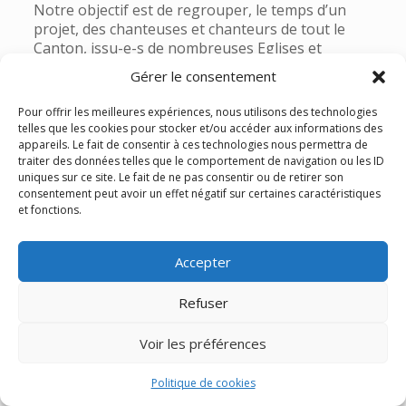
Notre objectif est de regrouper, le temps d’un
projet, des chanteuses et chanteurs de tout le
Canton, issu-e-s de nombreuses Eglises et
communautés chrétiennes. Nul besoin d’être
Gérer le consentement
membre d’une Eglise particulière ni même d’être
pratiquant-e pour participer. Il est simplement
Pour offrir les meilleures expériences, nous utilisons des technologies
demandé de respecter les valeurs chrétiennes
telles que les cookies pour stocker et/ou accéder aux informations des
véhiculées par le chant Gospel et de s’engager
appareils. Le fait de consentir à ces technologies nous permettra de
pour toute la durée du projet.
traiter des données telles que le comportement de navigation ou les ID
uniques sur ce site. Le fait de ne pas consentir ou de retirer son
Pascale Bardet
est entourée d’un comité
ad hoc
consentement peut avoir un effet négatif sur certaines caractéristiques
et fonctions.
et dirigera cette chorale bénévolement. De ce fait,
les frais d’inscription restent modérés: quatre-
vingt à cent francs de participation aux frais de
Accepter
partitions et autres débours liés à la préparation
du projet. Cela donne ainsi la possibilité à toute
Refuser
personne aimant chanter du Gospel de nous
rejoindre pour le faire. Les répétitions auront lieu
Voir les préférences
le lundi soir de 20h00 à 21h45, à la Chapelle de La
Rochette à Neuchâtel, avenue de la Gare 18, à
partir du 25 août 2025.
Politique de cookies